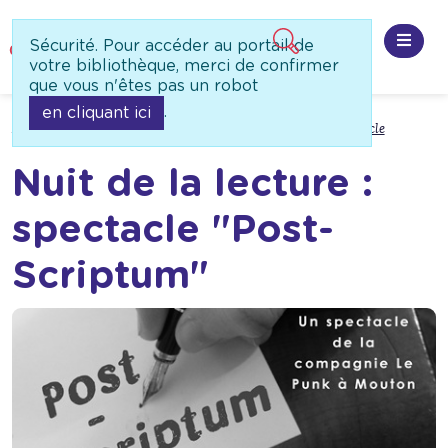
Panneau de gestion des cookies
Sécurité. Pour accéder au portail de
Ouvri
votre bibliothèque, merci de confirmer
que vous n'êtes pas un robot
.
en cliquant ici
Accueil
A ne pas manquer
Évènements à venir
Spectacle
Nuit de la lecture :
spectacle "Post-
Scriptum"