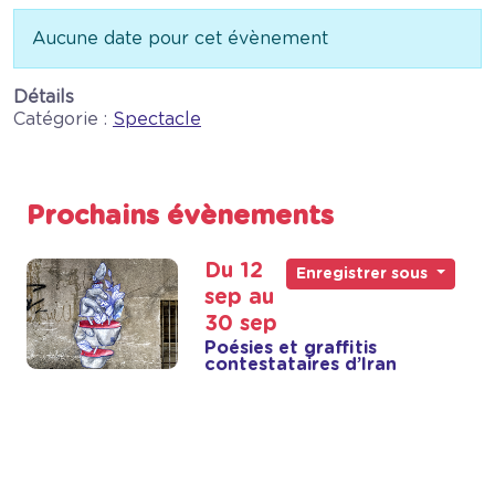
Info
Aucune date pour cet évènement
Détails
Catégorie :
Spectacle
Prochains évènements
Du 12
Enregistrer sous
sep au
30 sep
Poésies et graffitis
contestataires d’Iran