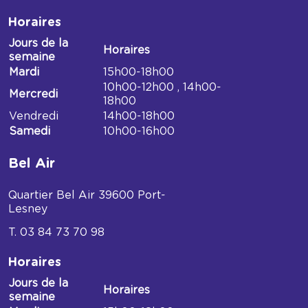
Horaires
Jours de la
Horaires
semaine
Horaires
Mardi
15h00-18h00
Médiathèque
10h00-12h00 , 14h00-
Mercredi
de
18h00
Mont-
Vendredi
14h00-18h00
sous-
Samedi
10h00-16h00
Vaudrey
Bel Air
Quartier Bel Air
39600
Port-
Lesney
03 84 73 70 98
Horaires
Jours de la
Horaires
semaine