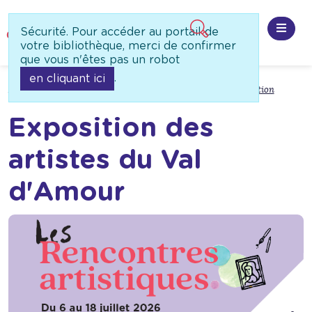
Panneau de gestion des cookies
Sécurité. Pour accéder au portail de
Ouvri
votre bibliothèque, merci de confirmer
que vous n'êtes pas un robot
.
en cliquant ici
Accueil
A ne pas manquer
Évènements à venir
Exposition
Exposition des
artistes du Val
d'Amour