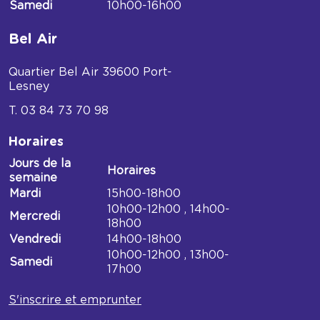
sous-
Samedi
10h00-16h00
Vaudrey
Bel Air
Quartier Bel Air
39600
Port-
Lesney
03 84 73 70 98
Horaires
Jours de la
Horaires
semaine
Horaires
Mardi
15h00-18h00
Médiathèque
10h00-12h00 , 14h00-
Mercredi
du
18h00
Bel
Vendredi
14h00-18h00
air
10h00-12h00 , 13h00-
Samedi
17h00
S'inscrire et emprunter