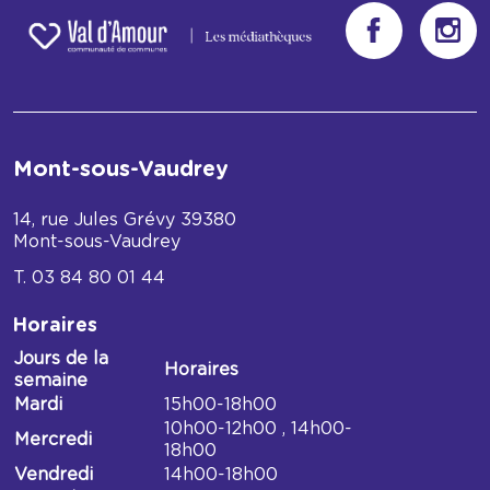
Mont-sous-Vaudrey
14, rue Jules Grévy
39380
Mont-sous-Vaudrey
03 84 80 01 44
Horaires
Jours de la
Horaires
semaine
Horaires
Mardi
15h00-18h00
Médiathèque
10h00-12h00 , 14h00-
Mercredi
de
18h00
Mont-
Vendredi
14h00-18h00