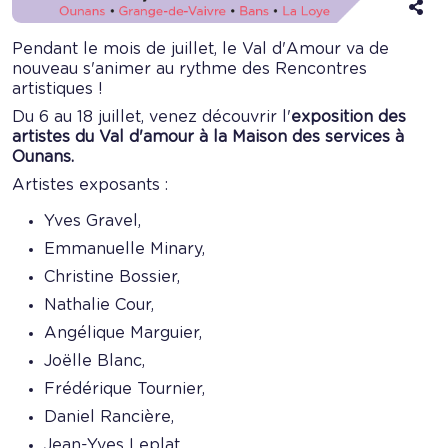
Aff
les
opt
Pendant le mois de juillet, le Val d'Amour va de
de
nouveau s'animer au rythme des Rencontres
pa
artistiques !
Du 6 au 18 juillet, venez découvrir l'
exposition des
artistes du Val d'amour à la Maison des services à
Ounans.
Artistes exposants :
Yves Gravel,
Emmanuelle Minary,
Christine Bossier,
Nathalie Cour,
Angélique Marguier,
Joëlle Blanc,
Frédérique Tournier,
Daniel Rancière,
Jean-Yves Leplat,