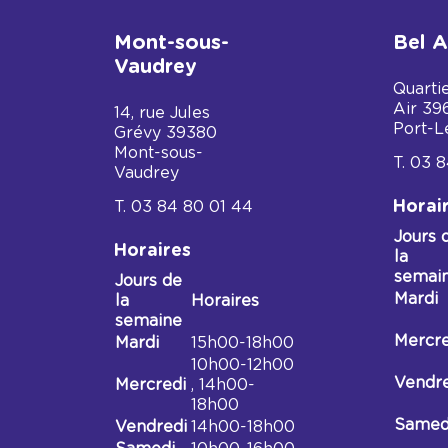
Mont-sous-
Bel A
Vaudrey
Quarti
Air
39
14, rue Jules
Port-L
Grévy
39380
Mont-sous-
03 8
Vaudrey
Horai
03 84 80 01 44
Jours 
Horaires
la
semai
Jours de
Horair
Mardi
la
Horaires
Médiat
semaine
du
Horaires
Mercre
Mardi
15h00-18h00
Bel
Médiathèque
10h00-12h00
air
de
Vendre
Mercredi
, 14h00-
Mont-
18h00
sous-
Samed
Vendredi
14h00-18h00
Vaudrey