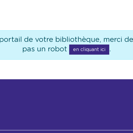
portail de votre bibliothèque, merci d
pas un robot
.
en cliquant ici