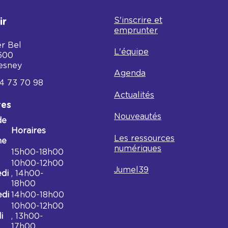
S'inscrire et
ir
emprunter
er Bel
L'équipe
600
esney
Agenda
4 73 70 98
Actualités
res
Nouveautés
de
Horaires
Les ressources
ne
numériques
es
15h00-18h00
hèque
10h00-12h00
Jumel39
di
, 14h00-
18h00
di
14h00-18h00
10h00-12h00
i
, 13h00-
17h00