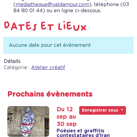
(
mediatheque@valdamour.com
), téléphone (03
84 80 01 44) ou en ligne ci-dessous.
Info
Aucune date pour cet évènement
Détails
Catégorie :
Atelier créatif
Prochains évènements
Du 12
Enregistrer sous
sep au
30 sep
Poésies et graffitis
contestataires d’Iran