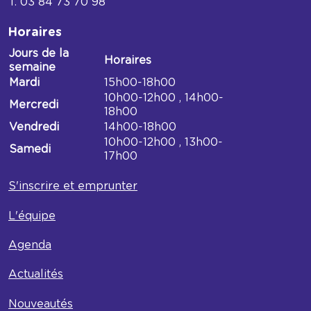
03 84 73 70 98
Horaires
Jours de la
Horaires
semaine
Horaires
Mardi
15h00-18h00
Médiathèque
10h00-12h00 , 14h00-
Mercredi
du
18h00
Bel
Vendredi
14h00-18h00
air
10h00-12h00 , 13h00-
Samedi
17h00
S'inscrire et emprunter
L'équipe
Agenda
Actualités
Nouveautés