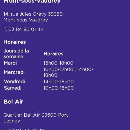
Mont-sous-Vaudrey
14, rue Jules Grévy
39380
Mont-sous-Vaudrey
03 84 80 01 44
Horaires
Jours de la
Horaires
semaine
Horaires
Mardi
15h00-18h00
Médiathèque
10h00-12h00 , 14h00-
Mercredi
de
18h00
Mont-
Vendredi
14h00-18h00
sous-
Samedi
10h00-16h00
Vaudrey
Bel Air
Quartier Bel Air
39600
Port-
Lesney