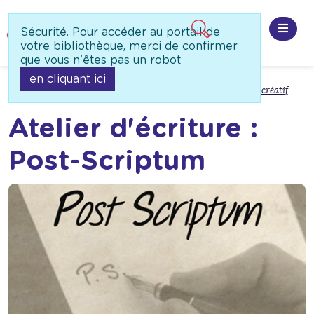
Panneau de gestion des cookies
Sécurité. Pour accéder au portail de
Ouvri
votre bibliothèque, merci de confirmer
que vous n'êtes pas un robot
.
en cliquant ici
Accueil
A ne pas manquer
Évènements à venir
Atelier créatif
Atelier d'écriture :
Post-Scriptum