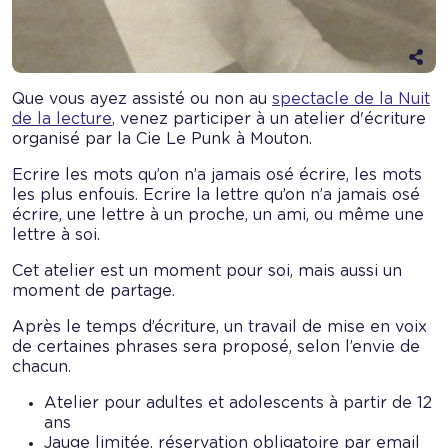
Aff
les
opt
Que vous ayez assisté ou non au
spectacle de la Nuit
de
de la lecture
, venez participer à un atelier d'écriture
pa
organisé par la Cie Le Punk à Mouton.
Ecrire les mots qu’on n’a jamais osé écrire, les mots
les plus enfouis. Ecrire la lettre qu’on n’a jamais osé
écrire, une lettre à un proche, un ami, ou même une
lettre à soi.
Cet atelier est un moment pour soi, mais aussi un
moment de partage.
Après le temps d’écriture, un travail de mise en voix
de certaines phrases sera proposé, selon l’envie de
chacun.
Atelier pour adultes et adolescents à partir de 12
ans
Jauge limitée, réservation obligatoire par email