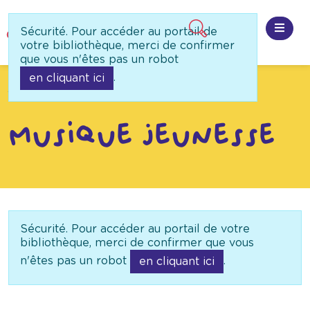
Panneau de gestion des cookies
Sécurité. Pour accéder au portail de
Ouvri
votre bibliothèque, merci de confirmer
que vous n'êtes pas un robot
.
en cliquant ici
Accueil
Besoin d'idée
Recherche guidée
Musique Jeunesse
Sécurité. Pour accéder au portail de votre
bibliothèque, merci de confirmer que vous
n'êtes pas un robot
.
en cliquant ici