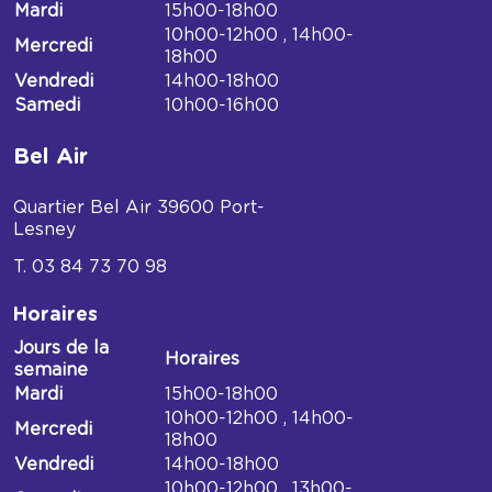
Horaires
Mardi
15h00-18h00
Médiathèque
10h00-12h00 , 14h00-
Mercredi
de
18h00
Mont-
Vendredi
14h00-18h00
sous-
Samedi
10h00-16h00
Vaudrey
Bel Air
Quartier Bel Air
39600
Port-
Lesney
03 84 73 70 98
Horaires
Jours de la
Horaires
semaine
Horaires
Mardi
15h00-18h00
Médiathèque
10h00-12h00 , 14h00-
Mercredi
du
18h00
Bel
Vendredi
14h00-18h00
air
10h00-12h00 , 13h00-