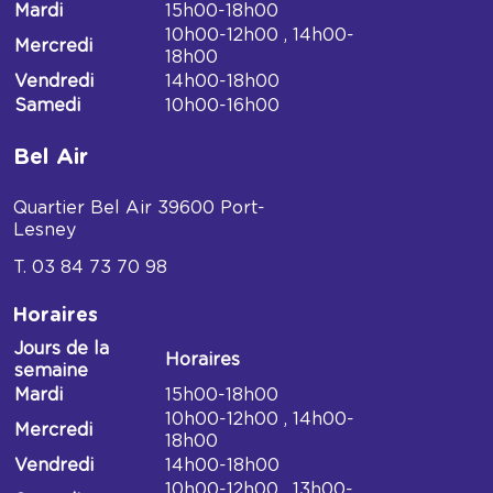
Horaires
Mardi
15h00-18h00
Médiathèque
10h00-12h00 , 14h00-
Mercredi
de
18h00
Mont-
Vendredi
14h00-18h00
sous-
Samedi
10h00-16h00
Vaudrey
Bel Air
Quartier Bel Air
39600
Port-
Lesney
03 84 73 70 98
Horaires
Jours de la
Horaires
semaine
Horaires
Mardi
15h00-18h00
Médiathèque
10h00-12h00 , 14h00-
Mercredi
du
18h00
Bel
Vendredi
14h00-18h00
air
10h00-12h00 , 13h00-