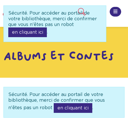
Panneau de gestion des cookies
Sécurité. Pour accéder au portail de
Ouvri
votre bibliothèque, merci de confirmer
que vous n'êtes pas un robot
.
en cliquant ici
Accueil
Besoin d'idée
Recherche guidée
Albums et contes
Sécurité. Pour accéder au portail de votre
bibliothèque, merci de confirmer que vous
n'êtes pas un robot
.
en cliquant ici