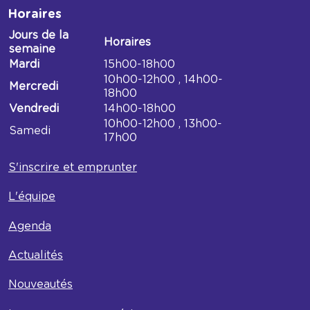
Horaires
Jours de la
Horaires
semaine
Horaires
Mardi
15h00-18h00
Médiathèque
10h00-12h00 , 14h00-
Mercredi
du
18h00
Bel
Vendredi
14h00-18h00
air
10h00-12h00 , 13h00-
Samedi
17h00
S'inscrire et emprunter
L'équipe
Agenda
Actualités
Nouveautés