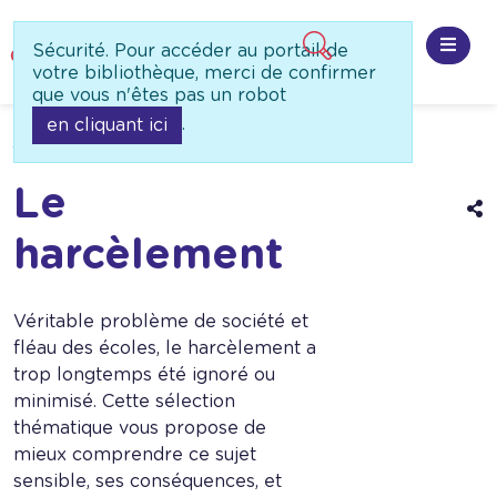
Panneau de gestion des cookies
Sécurité. Pour accéder au portail de
Ouvri
votre bibliothèque, merci de confirmer
que vous n'êtes pas un robot
.
en cliquant ici
Accueil
Besoin d'idée
Nos sélections
Le
A
l
harcèlement
o
d
p
Véritable problème de société et
fléau des écoles, le harcèlement a
trop longtemps été ignoré ou
minimisé. Cette sélection
thématique vous propose de
mieux comprendre ce sujet
sensible, ses conséquences, et