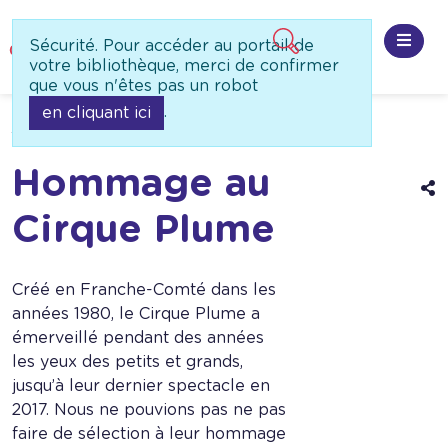
Panneau de gestion des cookies
Sécurité. Pour accéder au portail de
Ouvri
votre bibliothèque, merci de confirmer
que vous n'êtes pas un robot
.
en cliquant ici
Accueil
Besoin d'idée
Nos sélections
Hommage au
A
l
Cirque Plume
o
d
p
Créé en Franche-Comté dans les
années 1980, le Cirque Plume a
émerveillé pendant des années
les yeux des petits et grands,
jusqu’à leur dernier spectacle en
2017. Nous ne pouvions pas ne pas
faire de sélection à leur hommage