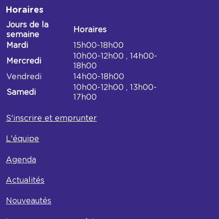
Horaires
Jours de la
Horaires
semaine
Horaires
Mardi
15h00-18h00
Médiathèque
10h00-12h00 , 14h00-
Mercredi
du
18h00
Bel
Vendredi
14h00-18h00
air
10h00-12h00 , 13h00-
Samedi
17h00
S'inscrire et emprunter
L'équipe
Agenda
Actualités
Nouveautés