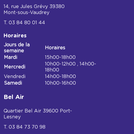
14, rue Jules Grévy
39380
Mont-sous-Vaudrey
03 84 80 01 44
Horaires
Jours de la
Horaires
semaine
Horaires
Mardi
15h00-18h00
Médiathèque
10h00-12h00 , 14h00-
Mercredi
de
18h00
Mont-
Vendredi
14h00-18h00
sous-
Samedi
10h00-16h00
Vaudrey
Bel Air
Quartier Bel Air
39600
Port-
Lesney
03 84 73 70 98